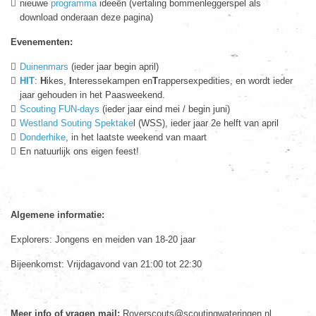
nieuwe
programma
ideeën (vertaling bommenleggerspel als
download onderaan deze pagina)
Evenementen:
Duinenmars
(ieder jaar begin april)
HIT
:
H
ikes,
I
nteressekampen en
T
rappersexpedities, en wordt ieder
jaar gehouden in het Paasweekend.
Scouting FUN-days
(ieder jaar eind mei / begin juni)
Westland Souting Spektake
l (WSS), ieder jaar 2e helft van april
Donderhike
, in het laatste weekend van maart
En natuurlijk ons eigen feest!
Algemene informatie:
Explorers: Jongens en meiden van 18-20 jaar
Bijeenkomst: Vrijdagavond van 21:00 tot 22:30
Meer info of vragen mail:
Roverscouts@scoutingwateringen.nl