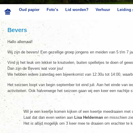
Oud papier
Foto’s
Lid worden?
Verhuur
Leiding
Bevers
Hallo allemaal!
Wij zijn de bevers! Een gezellige groep jongens en meiden van 5 t/m 7 ja
Vind jij het leuk om lekker te knutselen, buiten spelletjes te doen of gewo
Dan zijn de Bevers wat voor jou!
We hebben iedere zaterdag een bijeenkomst van 12:30u tot 14:00, waarbi
Het seizoen loopt van begin september tot eind juli. Aan het einde van 
activiteiten. Ook halverwege het seizoen gaan wij een keer een nachtje
Wil je een keertje komen kijken of een keertje meedraaien met
Laat dat dan even weten aan
Lisa Helderman
en misschien zie
Het is altijd mogelijk om 3 keer mee te draaien om erachter te ko