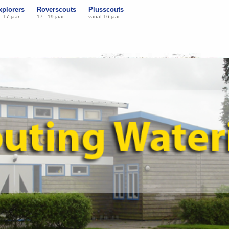
xplorers
Roverscouts
Plusscouts
 -17 jaar
17 - 19 jaar
vanaf 16 jaar