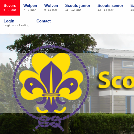
Bevers
Welpen
Wolven
Scouts junior
Scouts senior
E
5 - 7 jaar
7 - 9 jaar
9 -11 jaar
11 - 12 jaar
12 - 14 jaar
14
Login
Contact
Login voor Leiding