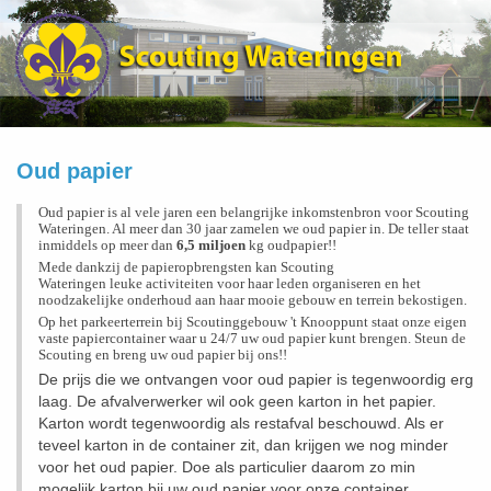
Oud papier
Oud papier is al vele jaren een belangrijke inkomstenbron voor Scouting
Wateringen. Al
meer dan 30 jaar z
amelen we oud papier in
. De teller staat
inmidd
els op meer dan
6,5 miljo
en
kg oud
papier
!!
Mede dankzij de papieropbrengsten kan Scouting
Wateringen
leuke
activ
it
eiten voor ha
ar leden organiseren en
het
noodzakelijke onderhoud aan
haar mooie gebouw en terrein bekostigen.
Op het parkeerterrein bij Scoutinggebouw 't Knooppunt staat onze eigen
vaste papiercontainer waar u 24/7 uw oud papier kunt brengen. Steun de
Scouting en breng uw oud papier bij ons!!
De prijs die we ontvangen voor oud papier is tegenwoordig erg
laag. De afvalverwerker wil ook geen karton in het papier.
Karton wordt tegenwoordig als restafval beschouwd. Als er
teveel karton in de container zit, dan krijgen we nog minder
voor het oud papier. Doe als particulier daarom zo min
mogelijk karton bij uw oud papier voor onze container.