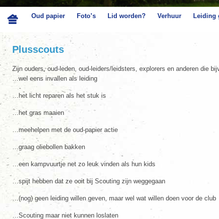
Oud papier
Foto’s
Lid worden?
Verhuur
Leiding
Plusscouts
Zijn ouders, oud-leden, oud-leiders/leidsters, explorers en anderen die b
…wel eens invallen als leiding
…het licht reparen als het stuk is
…het gras maaien
…meehelpen met de oud-papier actie
…graag oliebollen bakken
…een kampvuurtje net zo leuk vinden als hun kids
…spijt hebben dat ze ooit bij Scouting zijn weggegaan
…(nog) geen leiding willen geven, maar wel wat willen doen voor de club
…Scouting maar niet kunnen loslaten