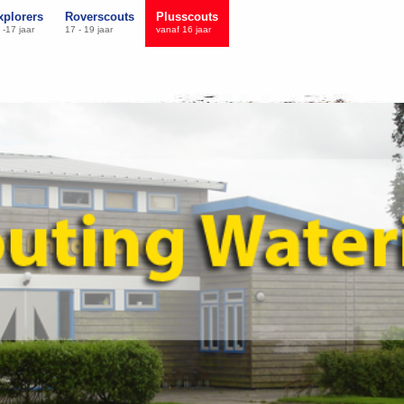
xplorers
Roverscouts
Plusscouts
 -17 jaar
17 - 19 jaar
vanaf 16 jaar