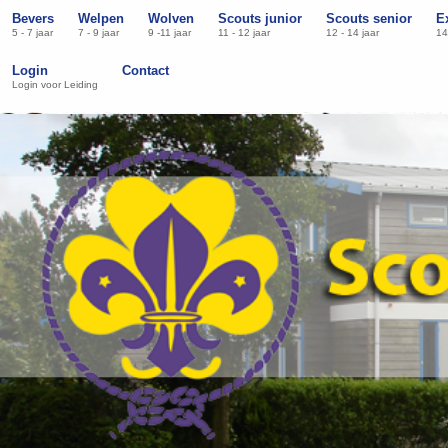
Bevers
Welpen
Wolven
Scouts junior
Scouts senior
E
5 - 7 jaar
7 - 9 jaar
9 -11 jaar
11 - 12 jaar
12 - 14 jaar
14
Login
Contact
Login voor Leiding