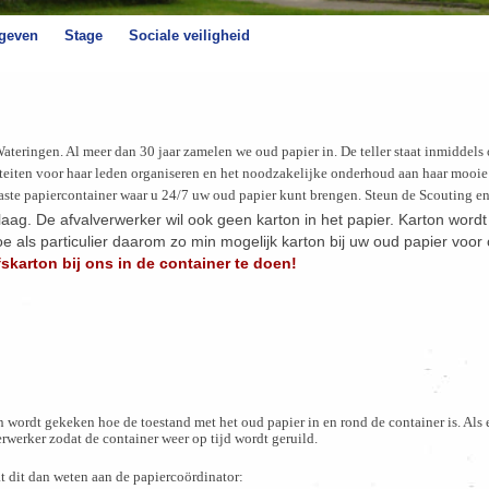
 geven
Stage
Sociale veiligheid
Wateringen. Al
meer dan 30 jaar z
amelen we oud papier in
. De teller staat inmidd
els
t
eiten voor ha
ar leden organiseren en
het noodzakelijke onderhoud aan
haar mooie
aste papiercontainer waar u 24/7 uw oud papier kunt brengen. Steun de Scouting en
aag. De afvalverwerker wil ook geen karton in het papier. Karton wordt
oe als particulier daarom zo min mogelijk karton bij uw oud papier voor
skarton bij ons in de container te doen!
 wordt gekeken hoe de toestand met het oud papier in en rond de container is. Als er 
verwerker zodat de container weer op tijd wordt geruild.
aat dit dan weten aan de papiercoördinator: