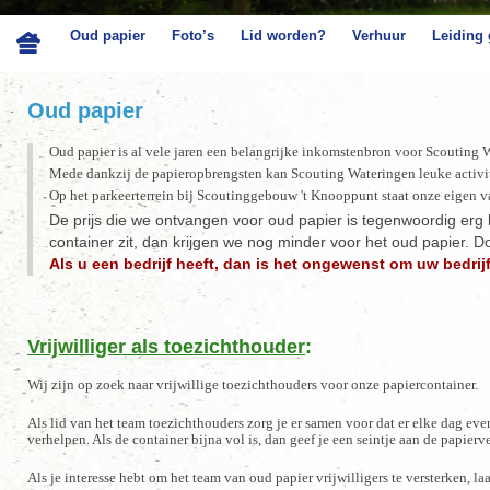
Oud papier
Foto’s
Lid worden?
Verhuur
Leiding
Oud papier
Oud papier is al vele jaren een belangrijke inkomstenbron voor Scouting 
Mede dankzij de papieropbrengsten kan Scouting Wateringen
leuke
activ
i
Op het parkeerterrein bij Scoutinggebouw 't Knooppunt staat onze eigen v
De prijs die we ontvangen voor oud papier is tegenwoordig erg l
container zit, dan krijgen we nog minder voor het oud papier. D
Als u een bedrijf heeft, dan is het ongewenst om uw bedrijf
Vrijwilliger als toezichthouder
:
Wij zijn op zoek naar vrijwillige toezichthouders voor onze papiercontainer.
Als lid van het team toezichthouders zorg je er samen voor dat er elke dag even
verhelpen. Als de container bijna vol is, dan geef je een seintje aan de papier
Als je interesse hebt om het team van oud papier vrijwilligers te versterken, l