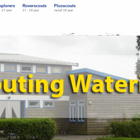
xplorers
Roverscouts
Plusscouts
 -17 jaar
17 - 19 jaar
vanaf 16 jaar