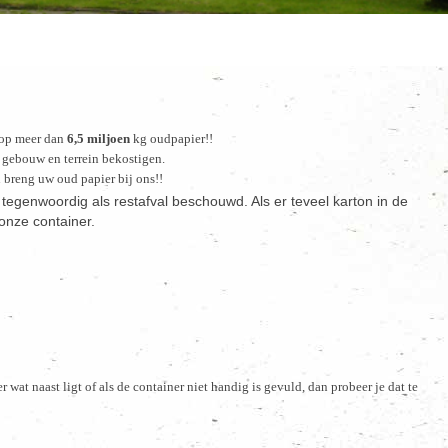
 op meer dan
6,5 miljo
en
kg oud
papier
!!
 gebouw en terrein bekostigen.
 breng uw oud papier bij ons!!
 tegenwoordig als restafval beschouwd. Als er teveel karton in de
 onze container.
wat naast ligt of als de container niet handig is gevuld, dan probeer je dat te