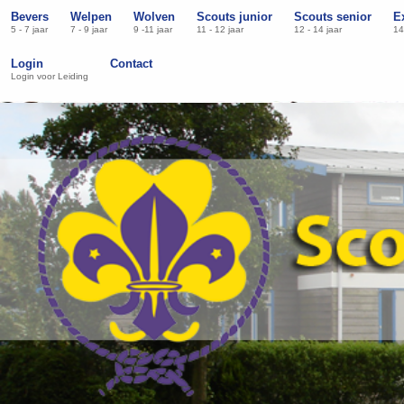
Bevers
Welpen
Wolven
Scouts junior
Scouts senior
E
5 - 7 jaar
7 - 9 jaar
9 -11 jaar
11 - 12 jaar
12 - 14 jaar
14
Login
Contact
Login voor Leiding