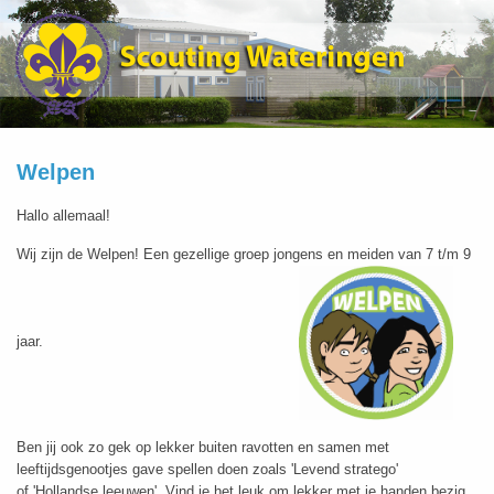
Welpen
Hallo allemaal!
Wij zijn de Welpen! Een gezellige groep jongens en meiden van 7 t/m 9
jaar.
Ben jij ook zo gek op lekker buiten ravotten en samen met
leeftijdsgenootjes gave spellen doen zoals 'Levend stratego'
of 'Hollandse leeuwen'. Vind je het leuk om lekker met je handen bezig